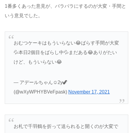
1番多くあった意見が、バラバラにするのが大変・手間と
いう意見でした。
おむつケーキはもういらない😂ばらす手間が大変
💦本日2個目をばらし中💦まだある😂ありがたい
けど、もういらない😂
— アデールちゃん☺︎2y🦖
(@wXyWPHYBVeFpask)
November 17, 2021
お札で千羽鶴を折って送られると開くのが大変で