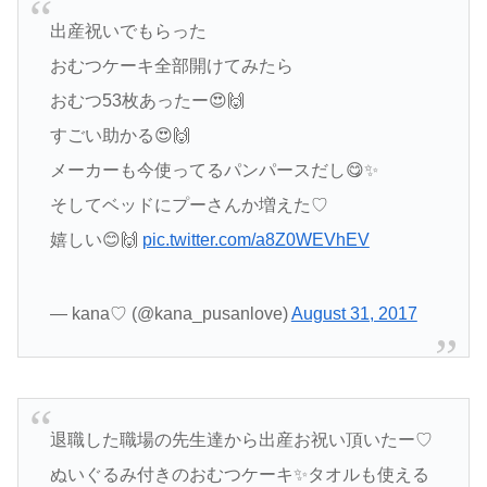
出産祝いでもらった
おむつケーキ全部開けてみたら
おむつ53枚あったー😍🙌
すごい助かる😍🙌
メーカーも今使ってるパンパースだし😋✨
そしてベッドにプーさんか増えた♡
嬉しい😊🙌
pic.twitter.com/a8Z0WEVhEV
— kana♡ (@kana_pusanlove)
August 31, 2017
退職した職場の先生達から出産お祝い頂いたー♡
ぬいぐるみ付きのおむつケーキ✨タオルも使える