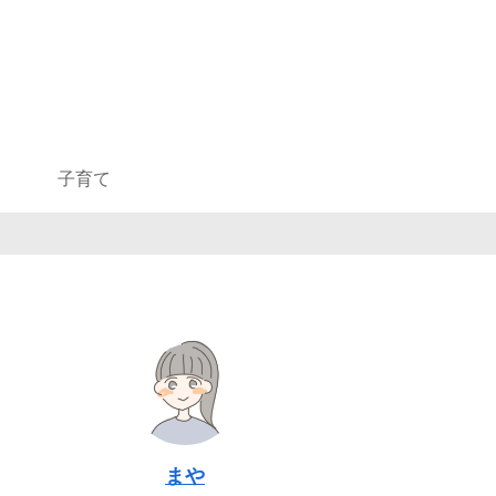
子育て
まや