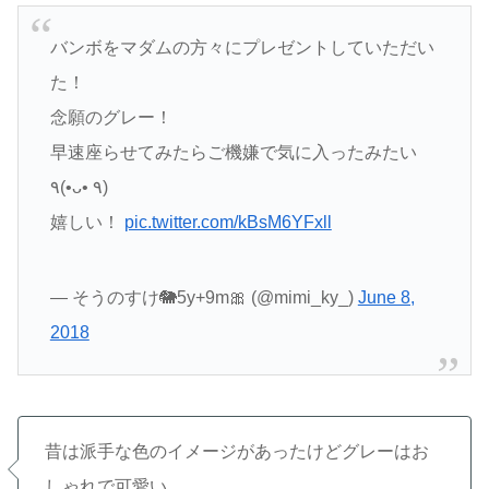
バンボをマダムの方々にプレゼントしていただい
た！
念願のグレー！
早速座らせてみたらご機嫌で気に入ったみたい
٩(•ᴗ• ٩)
嬉しい！
pic.twitter.com/kBsM6YFxll
— そうのすけ🐘5y+9m🎀 (@mimi_ky_)
June 8,
2018
昔は派手な色のイメージがあったけどグレーはお
しゃれで可愛い