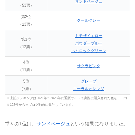
サンドベージュ
（53票）
第2位
クールグレー
（13票）
ミモザイエロー
第3位
パウダーブルー
（12票）
ヘムロックグリーン
4位
サクラピンク
（11票）
5位
グレープ
（7票）
コーラルオレンジ
※上記ランキングは2021年〜2023年に通販サイトで実際に購入された色を、口コ
ミ127件から当ブログ独自に集計しています。
堂々の1位は、
サンドベージュ
という結果になりました。