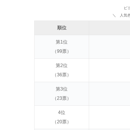
ビ
＼ 人気
順位
第1位
（99票）
第2位
（36票）
第3位
（23票）
4位
（20票）