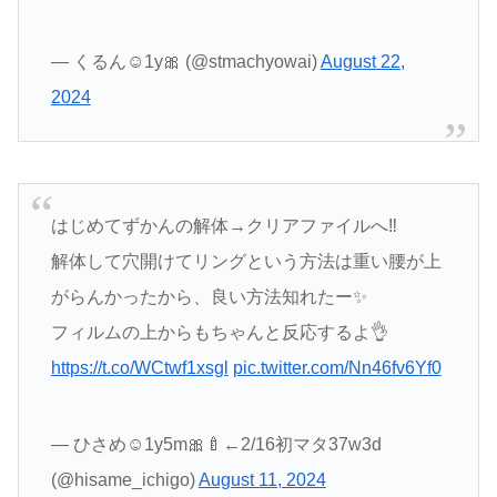
— くるん☺︎1y🎀 (@stmachyowai)
August 22,
2024
はじめてずかんの解体→クリアファイルへ‼️
解体して穴開けてリングという方法は重い腰が上
がらんかったから、良い方法知れたー✨
フィルムの上からもちゃんと反応するよ👌
https://t.co/WCtwf1xsgl
pic.twitter.com/Nn46fv6Yf0
— ひさめ☺︎1y5m🎀🍼←2/16初マタ37w3d
(@hisame_ichigo)
August 11, 2024