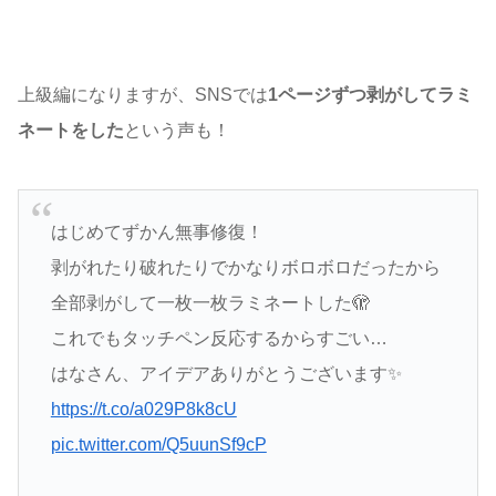
上級編になりますが、SNSでは
1ページずつ剥がしてラミ
ネートをした
という声も！
はじめてずかん無事修復！
剥がれたり破れたりでかなりボロボロだったから
全部剥がして一枚一枚ラミネートした🫣
これでもタッチペン反応するからすごい…
はなさん、アイデアありがとうございます✨
https://t.co/a029P8k8cU
pic.twitter.com/Q5uunSf9cP