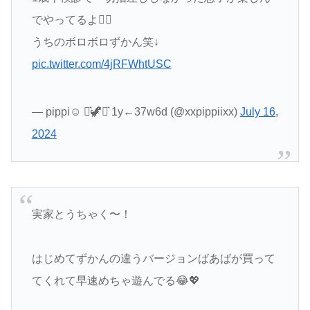
でやってるよ🙆‍♀️
うちのボロボロずかん笑↓
pic.twitter.com/4jRFWhtUSC
— pippi☺︎ ⋆͛🦖⋆͛ 1y←37w6d (@xxpippiixx)
July 16,
2024
実家とうちゃく〜！
はじめてずかんの違うバージョンばあばが買って
てくれて早速めちゃ遊んでる😂💖