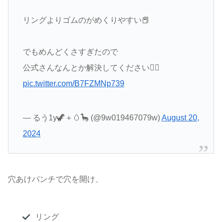
リングよりゴムのがめくりやすい📕
でもめんどくさすぎたので
公式さんなんとか解決してください🙇‍♀️
pic.twitter.com/B7FZMNp739
— るう1y🦖＋🥚🦕 (@9w019467079w)
August 20,
2024
穴あけパンチで穴を開け、
リング