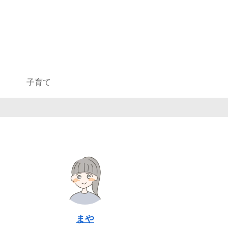
子育て
まや