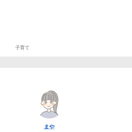
子育て
まや