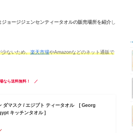
は
ジョージジェンセンティータオルの販売場所を紹介
し
が少ないため、
楽天市場
やAmazonなどのネット通販で
場なら送料無料！ ／
ダマスク / エジプト ティータオル [ Georg
 Egypt キッチンタオル ]
／