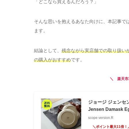
「どこなら買えるんだろう？」
そんな思いを抱えるあなた向けに、本記事で
ます。
結論として、
残念ながら実店舗での取り扱い
の購入がおすすめ
です。
＼ 楽天市
ジョージ ジェンセン 
Jensen Damask
scope version.R
＼ポイント最大11倍！