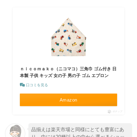
ｎｉｃｏｍａｋｏ（ニコマコ）三角巾 ゴム付き 日
本製 子供 キッズ 女の子 男の子 ゴム エプロン
口コミを見る
Amazon
ポチップ
品揃えは楽天市場と同様にとても豊富にあ
り、
中には20種以上の中から選べるショッ