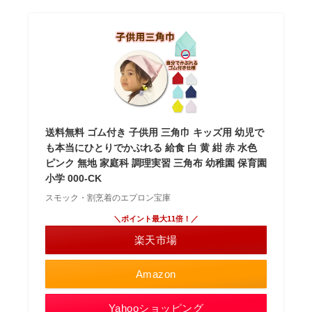
送料無料 ゴム付き 子供用 三角巾 キッズ用 幼児で
も本当にひとりでかぶれる 給食 白 黄 紺 赤 水色
ピンク 無地 家庭科 調理実習 三角布 幼稚園 保育園
小学 000-CK
スモック・割烹着のエプロン宝庫
＼ポイント最大11倍！／
楽天市場
Amazon
Yahooショッピング