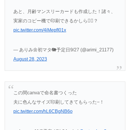
あと、月齢マンスリーカードも作成した！諸々、
実家のコピー機で印刷できるかしら😮‍💨？
pic.twitter.com/4iMepfI01x
— ありみ🌼初マタ🐘予定日9/27 (@arimi_21177)
August 28, 2023
この間canvaで命名書つくった
夫に色んなサイズ印刷してきてもらった−！
pic.twitter.com/hL6CBgNB6o