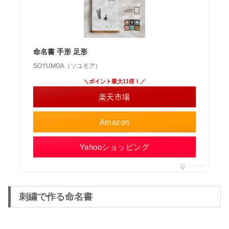
命名書 手形 足形
SOYUMOA（ソユモア）
＼ポイント最大11倍！／
楽天市場
Amazon
Yahooショッピング
ポチップ
刺繍で作る命名書