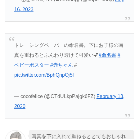
16, 2023
トレーシングペーパーの命名書。下にお子様の写
真を重ねるとふんわり透けて可愛い💕
#命名書
#
ベビーポスター
#赤ちゃん
#
pic.twitter.com/BphQnpOj5l
— cocofelice (@CTdULkpPajgk6FZ)
February 13,
2020
写真を下に入れて重ねるととてもおしゃれ