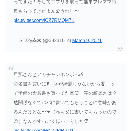
ってきた！そしてアプリを取って無事プレママ特
典もらってきたよん🎁うれし〜
pic.twitter.com/iCZ7RMQM7K
— S♡2y👼🎀 (@382310_s)
March 9, 2021
旦那さんとアカチャンホンポへ👶
命名書を買いに❣️「字が綺麗じゃないから🥺」っ
て予備の命名書も買ってた😆笑 字の綺麗さは全
然関係なくてパパに書いてもらうことに意味があ
るんだけどな〜💓（私も父に書いてもらったので
😊）なんかすっごくほっこりした👏
pic.twitter.com/WN77ldRBU1