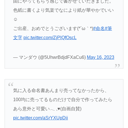
由にやってもらう感じで書かせていだきました。
色紙に書くより気楽でなにより紙が華やかでいい
☺
ご出産、おめでとうございます(*´ω｀*)
#命名
#筆
文字
pic.twitter.com/ZjPlQfOscL
— マンダウ (@5UhwrBdjdFXaCu6)
May 16, 2023
気に入る命名書あんまり売ってなかったから、
100均に売ってるものだけで自分で作ってみたら
あら意外と可愛い𓂃 𓈒♥(自画自賛)
pic.twitter.com/aSrYXUpDii