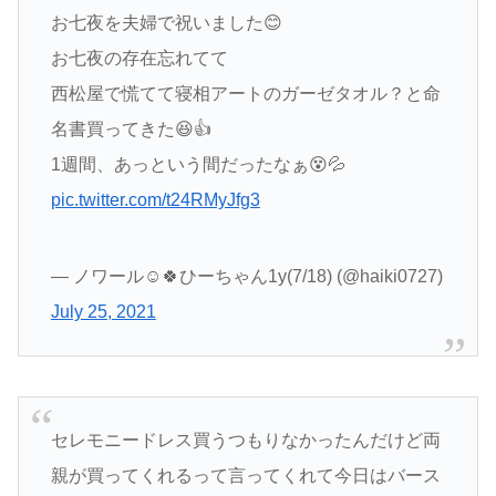
お七夜を夫婦で祝いました😊
お七夜の存在忘れてて
西松屋で慌てて寝相アートのガーゼタオル？と命
名書買ってきた😆👍
1週間、あっという間だったなぁ😵💦
pic.twitter.com/t24RMyJfg3
— ノワール︎︎︎︎☺︎🍀ひーちゃん1y(7/18) (@haiki0727)
July 25, 2021
セレモニードレス買うつもりなかったんだけど両
親が買ってくれるって言ってくれて今日はバース