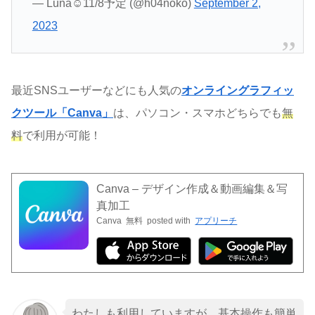
— Luna☺︎11/8予定 (@h04noko)
September 2,
2023
最近SNSユーザーなどにも人気の
オンライングラフィッ
クツール「Canva」
は、パソコン・スマホどちらでも
無
料
で利用が可能！
Canva – デザイン作成＆動画編集＆写
真加工
Canva
無料
posted with
アプリーチ
わたしも利用していますが、基本操作も簡単