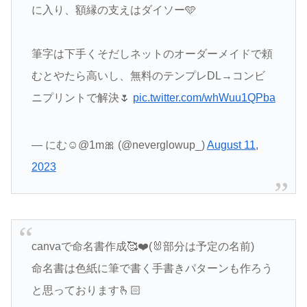
に入り、額縁の支えはダイソー🩵
筆字は下手くそだしネットのオーダーメイドで頼
むとやたら高いし、無料のテンプレDL→コンビ
ニプリントで解決🌷
pic.twitter.com/whWuu1QPba
— にむ☺︎@1m🎀 (@neverglowup_)
August 11,
2023
canvaで命名書作成🥰❤️(🐰部分は予定の名前)
命名書は色紙に筆で書く手書きパターンも作ろう
と思っております🫰🏻