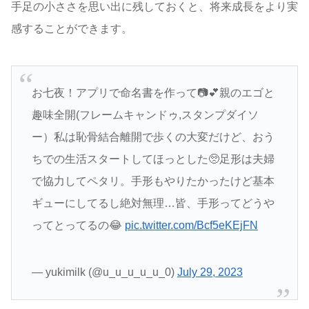
手足の小ささを思い出に残しておくと、将来成長をより実
感することができます。
お七夜！アプリで命名書を作って📷💕親のエゴと
趣味全開(フレームキャンドゥ,スタンプダイソ
ー）私は恥骨結合離開で歩くの大変だけど、おう
ちでの生活スタートしてほっとした🥺足形は夫婦
で協力してペタリ。手形もやりたかったけど基本
ギューにしてるし絶対無理…皆、手形ってどうや
ってとってるの😂
pic.twitter.com/Bcf5eKEjFN
— yukimilk (@u_u_u_u_u_0)
July 29, 2023