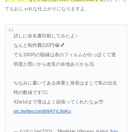
てもおしゃれな仕上がりになりますよ。
試しに命名書印刷してみたよ✨
なんと制作費220円😂💕
でも100均の額縁は表のフィルムが白っぽくて透
明度が悪いから改良の余地ありかも🤔
ちなみに書いてある体重と身長はまじで私の出生
時の数値です👍🏻
42w1dまで母はよく頑張ってくれたなぁ🥹
pic.twitter.com/b9AYrL9pKu
— なぽ☺︎1m(7/22)←38w6d🎀 (@napo_baby)
July