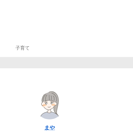
子育て
まや