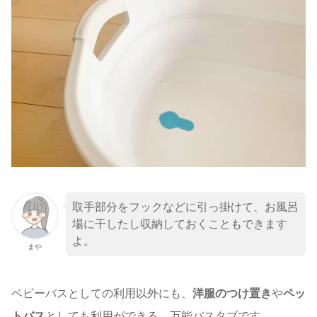
取手部分をフックなどに引っ掛けて、お風呂
場に干したし収納しておくこともできます
よ。
まや
ベビーバスとしての利用以外にも、
洋服のつけ置き
や
ペッ
トバス
としても利用ができる、万能バスタブです。