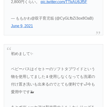
2,800円くらい。
pic.twitter.com/TTkAU6Jf5F
— ももかわ@双子育児垢 (@CyGLfbZi3ox8OaB)
June 9, 2021
初めまして✨
ベビーバスはイセトーのソフトタブワイドという
物を使用してました🌷使用しなくなっても洗濯の
付け置き洗いも出来るのでとても便利です🛁今も
愛用中です🐳