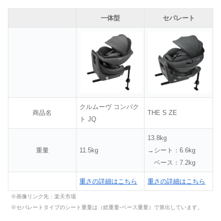
一体型
セパレート
クルムーヴ コンパク
商品名
THE S ZE
ト JQ
13.8kg
重量
11.5kg
→シート：6.6kg
ベース：7.2kg
重さの詳細はこちら
重さの詳細はこちら
※画像リンク先：楽天市場
※セパレートタイプのシート重量は（総重量-ベース重量）で算出しています。