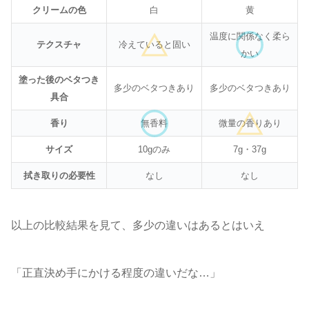
クリームの色
白
黄
温度に関係なく柔ら
テクスチャ
冷えていると固い
かい
塗った後のベタつき
多少のベタつきあり
多少のベタつきあり
具合
香り
無香料
微量の香りあり
サイズ
10gのみ
7g・37g
拭き取りの必要性
なし
なし
以上の比較結果を見て、多少の違いはあるとはいえ
「正直決め手にかける程度の違いだな…」