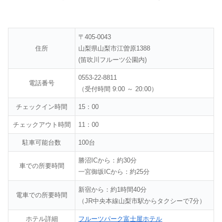
〒405-0043
住所
山梨県山梨市江曽原1388
(笛吹川フルーツ公園内)
0553-22-8811
電話番号
（受付時間 9:00 ～ 20:00）
チェックイン時間
15：00
チェックアウト時間
11：00
駐車可能台数
100台
勝沼ICから：約30分
車での所要時間
一宮御坂ICから：約25分
新宿から：約1時間40分
電車での所要時間
（JR中央本線山梨市駅からタクシーで7分）
ホテル詳細
フルーツパーク富士屋ホテル