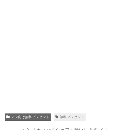
ママ向け無料プレゼント
無料プレゼント
＼＼ よかったらシェアお願いします ／／